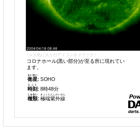
👈 お気に入りのアイコンをクリック！
コロナホール(黒い部分)が至る所に現れてい
ます。
えいせい
衛星
:
SOHO
じこく
時刻
:
8時48分
しゅるい
きょくたんしがいせん
種類
:
極端紫外線