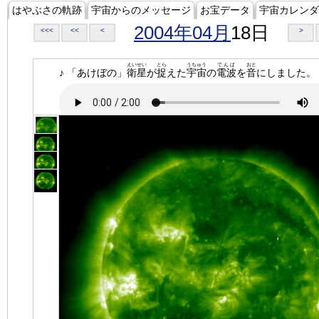
はやぶさの軌跡
宇宙からのメッセージ
お宝データ
宇宙カレンダ
2004年04月
18日
<<<
<<
<
>
えいせい
とら
うちゅう
でんぱ
おと
♪ 「あけぼの」
衛星
が
捉
えた
宇宙
の
電波
を
音
にしました。