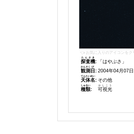
👈 お気に入りのアイコンをク
たんさき
探査機
:
「はやぶさ」
かんそく
び
観測
日
:
2004年04月07日 0
てんたいめい
天体名
:
その他
しゅるい
かしこう
種類
:
可視光