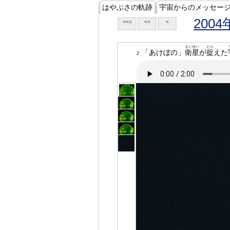
はやぶさの軌跡
宇宙からのメッセー
2004
<<<
<<
<
えいせい
とら
♪ 「あけぼの」
衛星
が
捉
えた