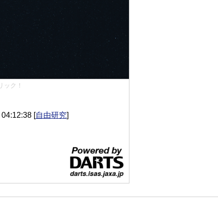
リック！
4:12:38
[
自由研究
]