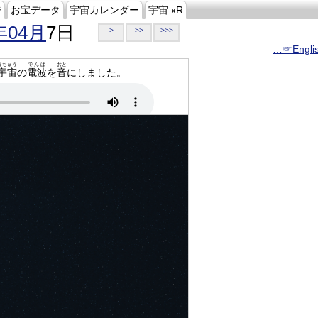
ジ
お宝データ
宇宙カレンダー
宇宙 xR
年04月
7日
>
>>
>>>
…☞Engli
うちゅう
でんぱ
おと
宇宙
の
電波
を
音
にしました。