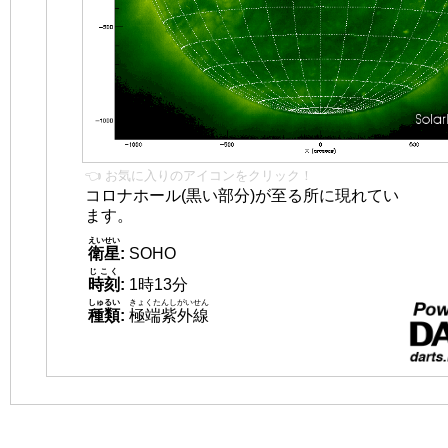
👈 お気に入りのアイコンをクリック！
コロナホール(黒い部分)が至る所に現れてい
ます。
えいせい
衛星
:
SOHO
じこく
時刻
:
1時13分
しゅるい
きょくたんしがいせん
種類
:
極端紫外線