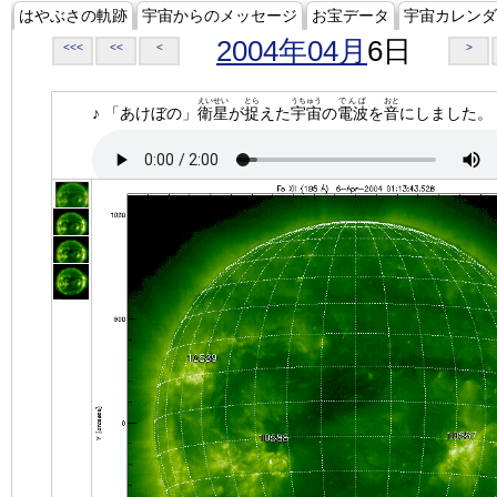
はやぶさの軌跡
宇宙からのメッセージ
お宝データ
宇宙カレンダ
2004年04月
6日
<<<
<<
<
>
えいせい
とら
うちゅう
でんぱ
おと
♪ 「あけぼの」
衛星
が
捉
えた
宇宙
の
電波
を
音
にしました。