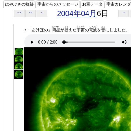
はやぶさの軌跡
宇宙からのメッセージ
お宝データ
宇宙カレンダ
2004年04月
6日
<<<
<<
<
>
えいせい
とら
うちゅう
でんぱ
おと
♪ 「あけぼの」
衛星
が
捉
えた
宇宙
の
電波
を
音
にしました。