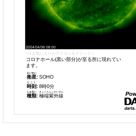
👈 お気に入りのアイコンをクリック！
コロナホール(黒い部分)が至る所に現れてい
ます。
えいせい
衛星
:
SOHO
じこく
時刻
:
8時0分
しゅるい
きょくたんしがいせん
種類
:
極端紫外線