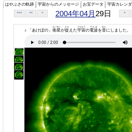
はやぶさの軌跡
宇宙からのメッセージ
お宝データ
宇宙カレンダ
2004年04月
29日
<<<
<<
<
>
えいせい
とら
うちゅう
でんぱ
おと
♪ 「あけぼの」
衛星
が
捉
えた
宇宙
の
電波
を
音
にしました。