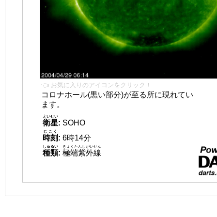
👈 お気に入りのアイコンをクリック！
コロナホール(黒い部分)が至る所に現れてい
ます。
えいせい
衛星
:
SOHO
じこく
時刻
:
6時14分
しゅるい
きょくたんしがいせん
種類
:
極端紫外線