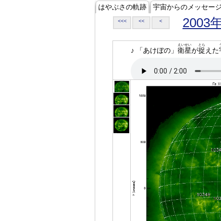
はやぶさの軌跡
宇宙からのメッセー
2003
<<<
<<
<
えいせい
とら
♪ 「あけぼの」
衛星
が
捉
えた