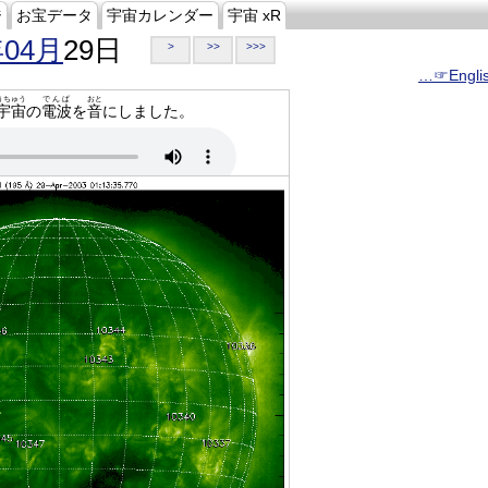
ジ
お宝データ
宇宙カレンダー
宇宙 xR
年04月
29日
>
>>
>>>
…☞Engli
うちゅう
でんぱ
おと
宇宙
の
電波
を
音
にしました。