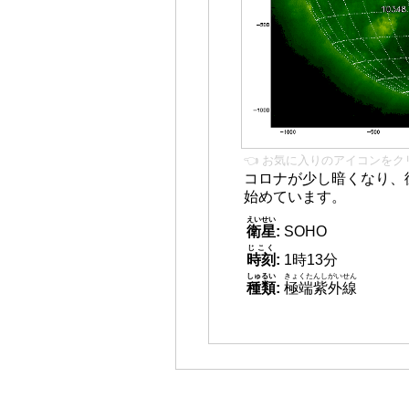
👈 お気に入りのアイコンをク
コロナが少し暗くなり、
始めています。
えいせい
衛星
:
SOHO
じこく
時刻
:
1時13分
しゅるい
きょくたんしがいせん
種類
:
極端紫外線