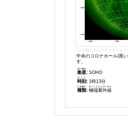
👈 お気に入りのアイコンをク
中央のコロナホール(黒い
す。
えいせい
衛星
:
SOHO
じこく
時刻
:
1時13分
しゅるい
きょくたんしがいせん
種類
:
極端紫外線