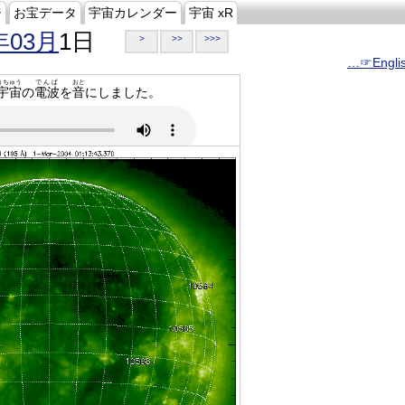
ジ
お宝データ
宇宙カレンダー
宇宙 xR
年03月
1日
>
>>
>>>
…☞Engli
うちゅう
でんぱ
おと
宇宙
の
電波
を
音
にしました。