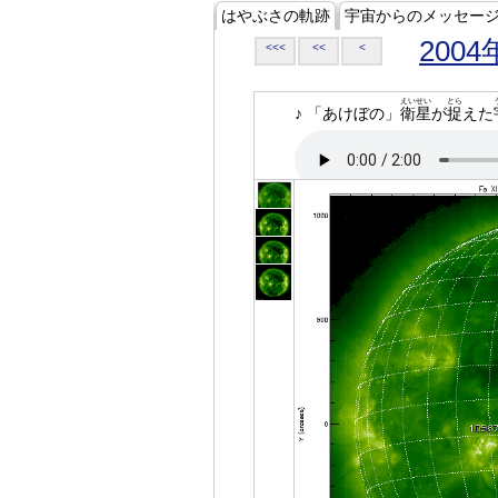
はやぶさの軌跡
宇宙からのメッセー
2004
<<<
<<
<
えいせい
とら
♪ 「あけぼの」
衛星
が
捉
えた