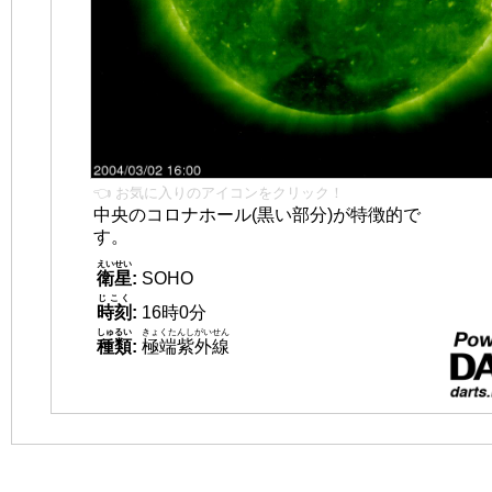
👈 お気に入りのアイコンをクリック！
中央のコロナホール(黒い部分)が特徴的で
す。
えいせい
衛星
:
SOHO
じこく
時刻
:
16時0分
しゅるい
きょくたんしがいせん
種類
:
極端紫外線