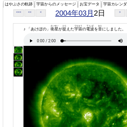
はやぶさの軌跡
宇宙からのメッセージ
お宝データ
宇宙カレンダ
2004年03月
2日
<<<
<<
<
>
えいせい
とら
うちゅう
でんぱ
おと
♪ 「あけぼの」
衛星
が
捉
えた
宇宙
の
電波
を
音
にしました。