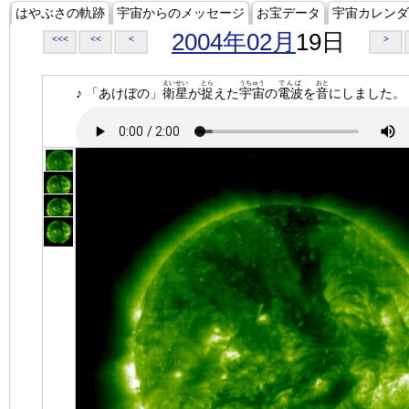
はやぶさの軌跡
宇宙からのメッセージ
お宝データ
宇宙カレンダ
2004年02月
19日
<<<
<<
<
>
えいせい
とら
うちゅう
でんぱ
おと
♪ 「あけぼの」
衛星
が
捉
えた
宇宙
の
電波
を
音
にしました。