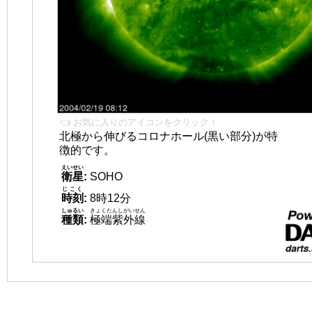
👈 お気に入りのアイコンをクリック！
北極から伸びるコロナホール(黒い部分)が特
徴的です。
えいせい
衛星
:
SOHO
じこく
時刻
:
8時12分
しゅるい
きょくたんしがいせん
種類
:
極端紫外線