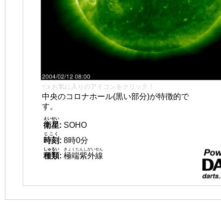
👈 お気に入りのアイコンをクリック！
中央のコロナホール(黒い部分)が特徴的で
す。
えいせい
衛星
:
SOHO
じこく
時刻
:
8時0分
しゅるい
きょくたんしがいせん
種類
:
極端紫外線