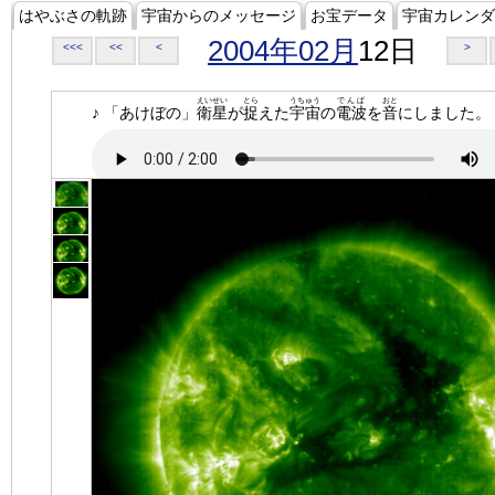
はやぶさの軌跡
宇宙からのメッセージ
お宝データ
宇宙カレンダ
2004年02月
12日
<<<
<<
<
>
えいせい
とら
うちゅう
でんぱ
おと
♪ 「あけぼの」
衛星
が
捉
えた
宇宙
の
電波
を
音
にしました。