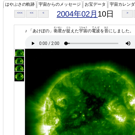
はやぶさの軌跡
宇宙からのメッセージ
お宝データ
宇宙カレンダ
2004年02月
10日
<<<
<<
<
>
えいせい
とら
うちゅう
でんぱ
おと
♪ 「あけぼの」
衛星
が
捉
えた
宇宙
の
電波
を
音
にしました。