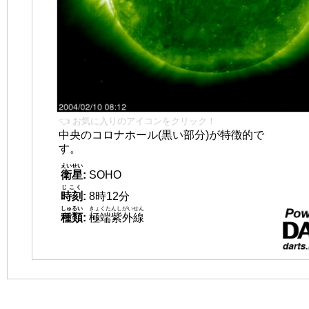
👈 お気に入りのアイコンをクリック！
中央のコロナホール(黒い部分)が特徴的で
す。
えいせい
衛星
:
SOHO
じこく
時刻
:
8時12分
しゅるい
きょくたんしがいせん
種類
:
極端紫外線