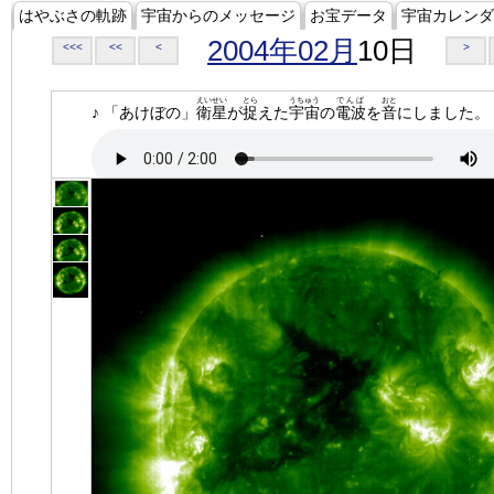
はやぶさの軌跡
宇宙からのメッセージ
お宝データ
宇宙カレンダ
2004年02月
10日
<<<
<<
<
>
えいせい
とら
うちゅう
でんぱ
おと
♪ 「あけぼの」
衛星
が
捉
えた
宇宙
の
電波
を
音
にしました。