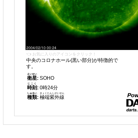
👈 お気に入りのアイコンをクリック！
中央のコロナホール(黒い部分)が特徴的で
す。
えいせい
衛星
:
SOHO
じこく
時刻
:
0時24分
しゅるい
きょくたんしがいせん
種類
:
極端紫外線