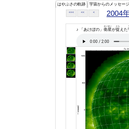
はやぶさの軌跡
宇宙からのメッセー
2004
<<<
<<
<
えいせい
とら
♪ 「あけぼの」
衛星
が
捉
えた