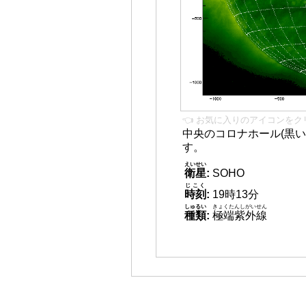
👈 お気に入りのアイコンをク
中央のコロナホール(黒い
す。
えいせい
衛星
:
SOHO
じこく
時刻
:
19時13分
しゅるい
きょくたんしがいせん
種類
:
極端紫外線