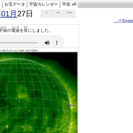
ジ
お宝データ
宇宙カレンダー
宇宙 xR
年01月
27日
>
>>
>>>
…☞Engli
うちゅう
でんぱ
おと
宇宙
の
電波
を
音
にしました。