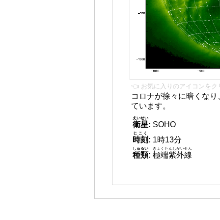
👈 お気に入りのアイコンをク
コロナが徐々に暗くなり
ています。
えいせい
衛星
:
SOHO
じこく
時刻
:
1時13分
しゅるい
きょくたんしがいせん
種類
:
極端紫外線