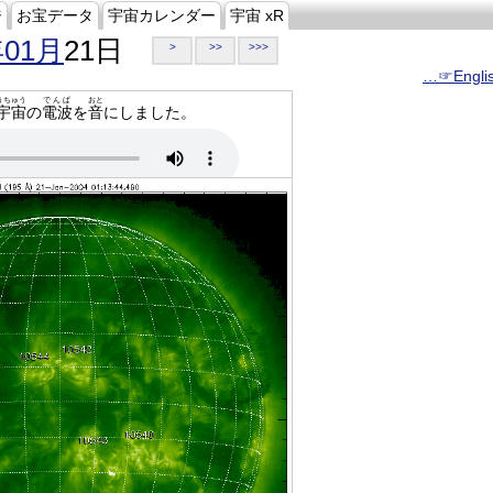
ジ
お宝データ
宇宙カレンダー
宇宙 xR
年01月
21日
>
>>
>>>
…☞Engli
うちゅう
でんぱ
おと
宇宙
の
電波
を
音
にしました。