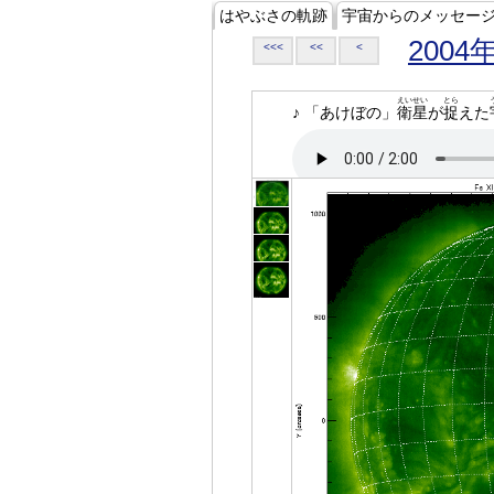
はやぶさの軌跡
宇宙からのメッセー
2004
<<<
<<
<
えいせい
とら
♪ 「あけぼの」
衛星
が
捉
えた