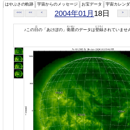
はやぶさの軌跡
宇宙からのメッセージ
お宝データ
宇宙カレンダ
2004年01月
18日
<<<
<<
<
>
ひ
えいせい
とうろく
♪この
日
の「あけぼの」
衛星
のデータは
登録
されていませ