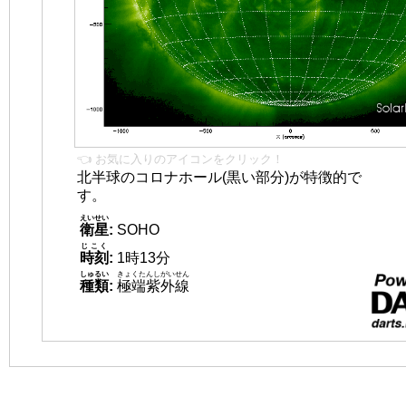
👈 お気に入りのアイコンをクリック！
北半球のコロナホール(黒い部分)が特徴的で
す。
えいせい
衛星
:
SOHO
じこく
時刻
:
1時13分
しゅるい
きょくたんしがいせん
種類
:
極端紫外線