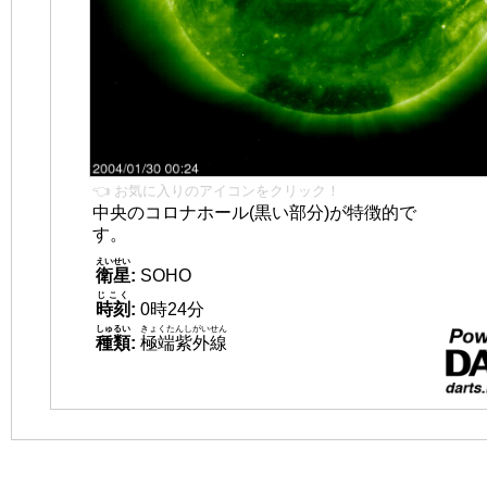
👈 お気に入りのアイコンをクリック！
中央のコロナホール(黒い部分)が特徴的で
す。
えいせい
衛星
:
SOHO
じこく
時刻
:
0時24分
しゅるい
きょくたんしがいせん
種類
:
極端紫外線