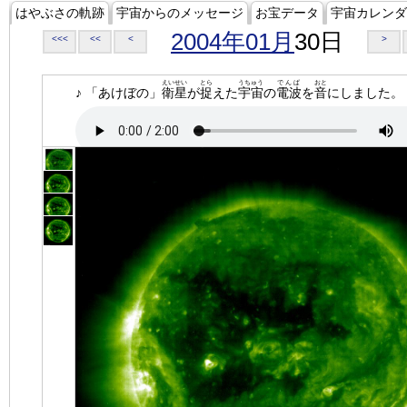
はやぶさの軌跡
宇宙からのメッセージ
お宝データ
宇宙カレンダ
2004年01月
30日
<<<
<<
<
>
えいせい
とら
うちゅう
でんぱ
おと
♪ 「あけぼの」
衛星
が
捉
えた
宇宙
の
電波
を
音
にしました。