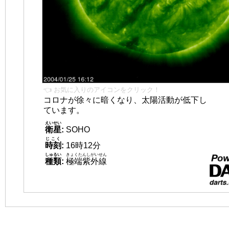
👈 お気に入りのアイコンをクリック！
コロナが徐々に暗くなり、太陽活動が低下し
ています。
えいせい
衛星
:
SOHO
じこく
時刻
:
16時12分
しゅるい
きょくたんしがいせん
種類
:
極端紫外線