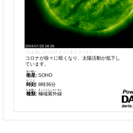
👈 お気に入りのアイコンをクリック！
コロナが徐々に暗くなり、太陽活動が低下し
ています。
えいせい
衛星
:
SOHO
じこく
時刻
:
8時36分
しゅるい
きょくたんしがいせん
種類
:
極端紫外線