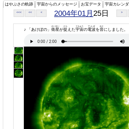
はやぶさの軌跡
宇宙からのメッセージ
お宝データ
宇宙カレンダ
2004年01月
25日
<<<
<<
<
>
えいせい
とら
うちゅう
でんぱ
おと
♪ 「あけぼの」
衛星
が
捉
えた
宇宙
の
電波
を
音
にしました。