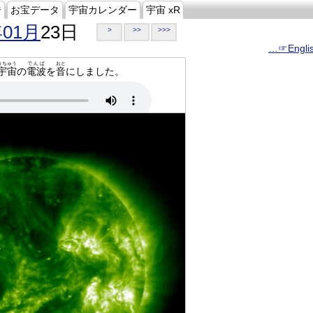
ジ
お宝データ
宇宙カレンダー
宇宙 xR
年01月
23日
>
>>
>>>
…☞Engli
うちゅう
でんぱ
おと
宇宙
の
電波
を
音
にしました。