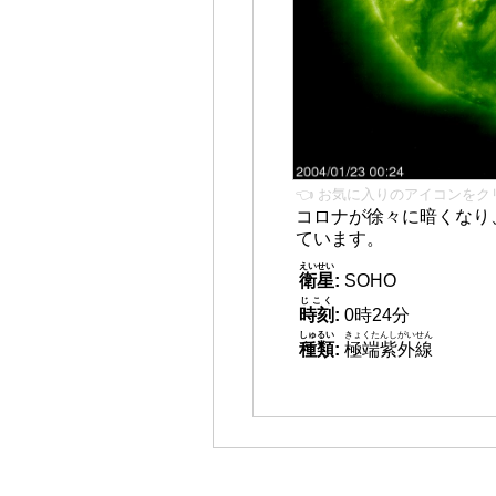
👈 お気に入りのアイコンをク
コロナが徐々に暗くなり
ています。
えいせい
衛星
:
SOHO
じこく
時刻
:
0時24分
しゅるい
きょくたんしがいせん
種類
:
極端紫外線