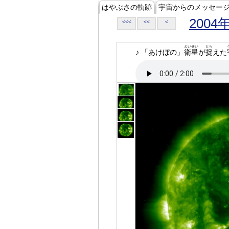
はやぶさの軌跡
宇宙からのメッセー
2004
<<<
<<
<
えいせい
とら
♪ 「あけぼの」
衛星
が
捉
えた