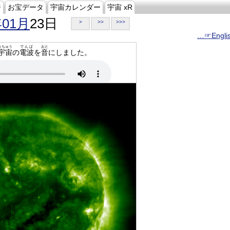
ジ
お宝データ
宇宙カレンダー
宇宙 xR
年01月
23日
>
>>
>>>
…☞Engli
うちゅう
でんぱ
おと
宇宙
の
電波
を
音
にしました。