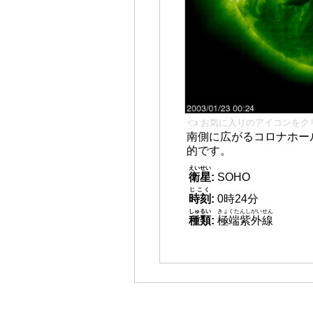
👈 お気に入りのアイコンをク
南側に広がるコロナホール
的です。
えいせい
衛星
:
SOHO
じこく
時刻
:
0時24分
しゅるい
きょくたんしがいせん
種類
:
極端紫外線