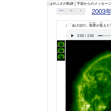
はやぶさの軌跡
宇宙からのメッセー
2003
<<<
<<
<
えいせい
とら
♪ 「あけぼの」
衛星
が
捉
えた