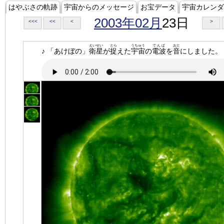
はやぶさの軌跡
宇宙からのメッセージ
お宝データ
宇宙カレンダ
2003年02月
23日
<<<
<<
<
>
えいせい
とら
うちゅう
でんぱ
おと
♪ 「あけぼの」
衛星
が
捉
えた
宇宙
の
電波
を
音
にしました。