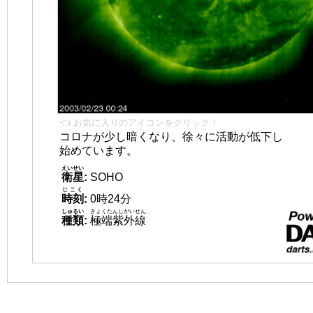
👈 お気に入りのアイコンをクリック！
コロナが少し暗くなり、徐々に活動が低下し
始めています。
えいせい
衛星
:
SOHO
じこく
時刻
:
0時24分
しゅるい
きょくたんしがいせん
種類
:
極端紫外線