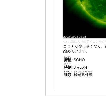
👈 お気に入りのアイコンをク
コロナが少し暗くなり、
始めています。
えいせい
衛星
:
SOHO
じこく
時刻
:
8時36分
しゅるい
きょくたんしがいせん
種類
:
極端紫外線