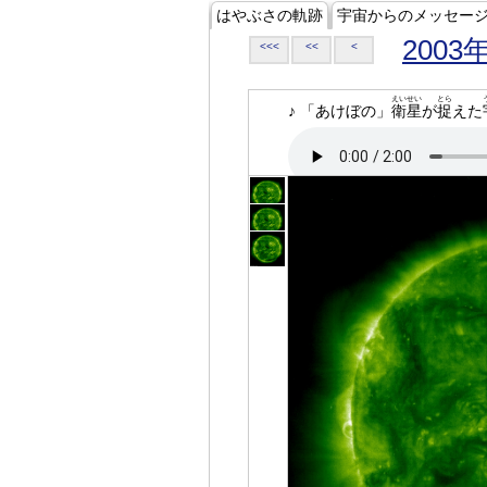
はやぶさの軌跡
宇宙からのメッセー
2003
<<<
<<
<
えいせい
とら
♪ 「あけぼの」
衛星
が
捉
えた