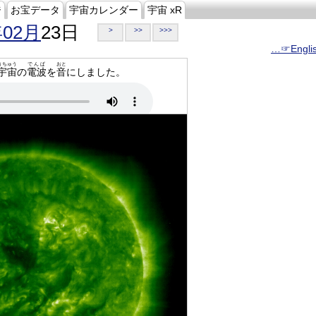
ジ
お宝データ
宇宙カレンダー
宇宙 xR
年02月
23日
>
>>
>>>
…☞Engli
うちゅう
でんぱ
おと
宇宙
の
電波
を
音
にしました。