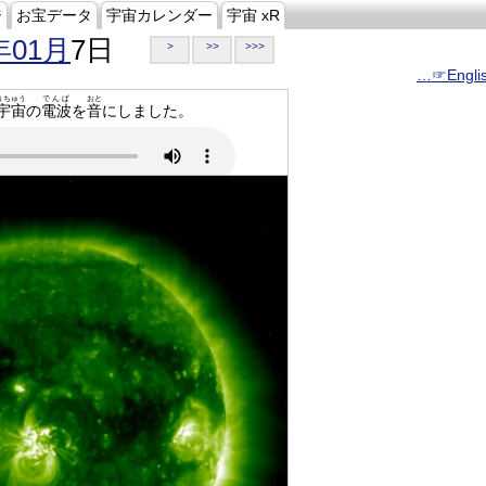
ジ
お宝データ
宇宙カレンダー
宇宙 xR
年01月
7日
>
>>
>>>
…☞Engli
うちゅう
でんぱ
おと
宇宙
の
電波
を
音
にしました。