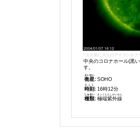
👈 お気に入りのアイコンをク
中央のコロナホール(黒い
す。
えいせい
衛星
:
SOHO
じこく
時刻
:
16時12分
しゅるい
きょくたんしがいせん
種類
:
極端紫外線