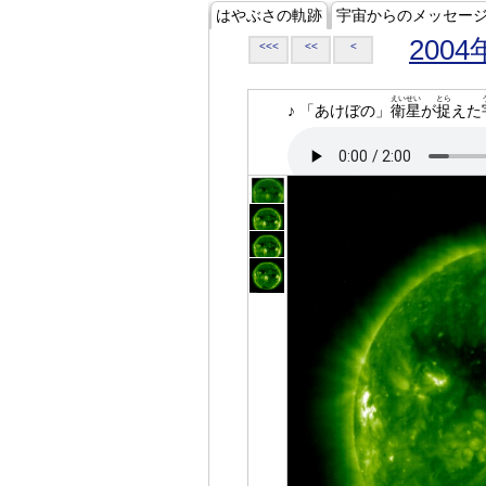
はやぶさの軌跡
宇宙からのメッセー
2004
<<<
<<
<
えいせい
とら
♪ 「あけぼの」
衛星
が
捉
えた