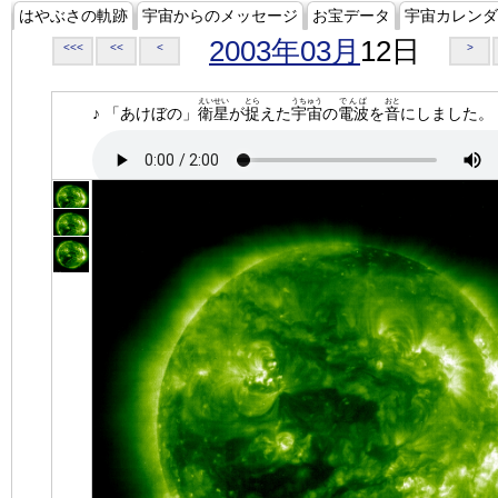
はやぶさの軌跡
宇宙からのメッセージ
お宝データ
宇宙カレンダ
2003年03月
12日
<<<
<<
<
>
えいせい
とら
うちゅう
でんぱ
おと
♪ 「あけぼの」
衛星
が
捉
えた
宇宙
の
電波
を
音
にしました。