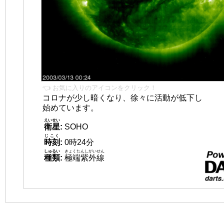
👈 お気に入りのアイコンをクリック！
コロナが少し暗くなり、徐々に活動が低下し
始めています。
えいせい
衛星
:
SOHO
じこく
時刻
:
0時24分
しゅるい
きょくたんしがいせん
種類
:
極端紫外線