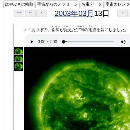
はやぶさの軌跡
宇宙からのメッセージ
お宝データ
宇宙カレンダ
2003年03月
13日
<<<
<<
<
>
えいせい
とら
うちゅう
でんぱ
おと
♪ 「あけぼの」
衛星
が
捉
えた
宇宙
の
電波
を
音
にしました。