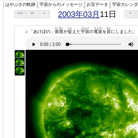
はやぶさの軌跡
宇宙からのメッセージ
お宝データ
宇宙カレンダ
2003年03月
11日
<<<
<<
<
>
えいせい
とら
うちゅう
でんぱ
おと
♪ 「あけぼの」
衛星
が
捉
えた
宇宙
の
電波
を
音
にしました。