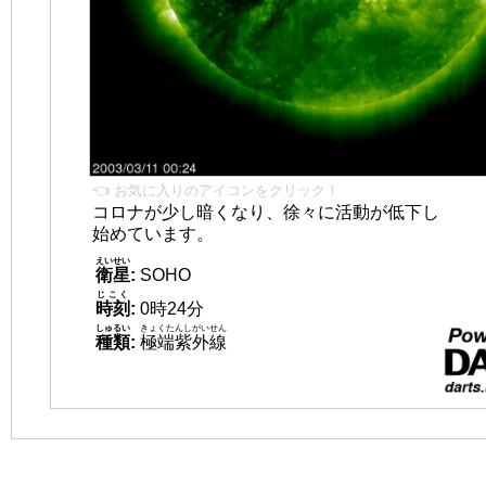
👈 お気に入りのアイコンをクリック！
コロナが少し暗くなり、徐々に活動が低下し
始めています。
えいせい
衛星
:
SOHO
じこく
時刻
:
0時24分
しゅるい
きょくたんしがいせん
種類
:
極端紫外線