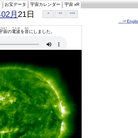
ジ
お宝データ
宇宙カレンダー
宇宙 xR
年02月
21日
>
>>
>>>
…☞Engli
うちゅう
でんぱ
おと
宇宙
の
電波
を
音
にしました。