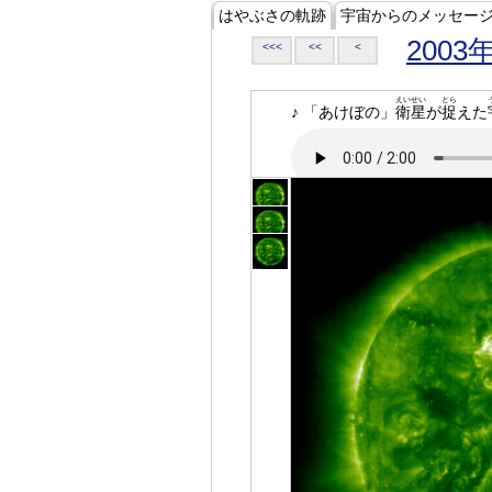
はやぶさの軌跡
宇宙からのメッセー
2003
<<<
<<
<
えいせい
とら
♪ 「あけぼの」
衛星
が
捉
えた