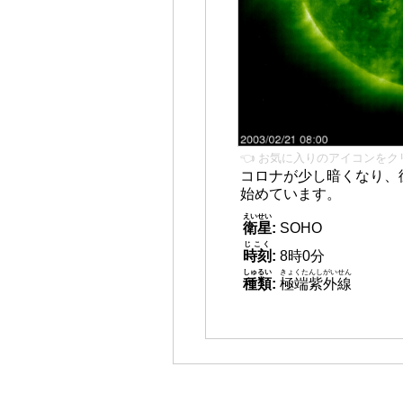
👈 お気に入りのアイコンをク
コロナが少し暗くなり、
始めています。
えいせい
衛星
:
SOHO
じこく
時刻
:
8時0分
しゅるい
きょくたんしがいせん
種類
:
極端紫外線