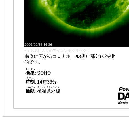
👈 お気に入りのアイコンをクリック！
南側に広がるコロナホール(黒い部分)が特徴
的です。
えいせい
衛星
:
SOHO
じこく
時刻
:
14時36分
しゅるい
きょくたんしがいせん
種類
:
極端紫外線