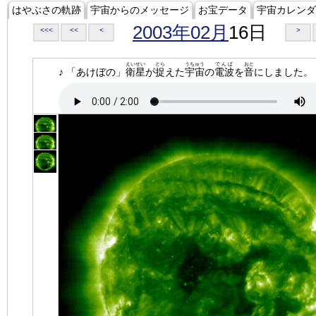
はやぶさの軌跡
宇宙からのメッセージ
お宝データ
宇宙カレンダ
2003年02月
16日
<<<
<<
<
>
えいせい
とら
うちゅう
でんぱ
おと
♪ 「あけぼの」
衛星
が
捉
えた
宇宙
の
電波
を
音
にしました。