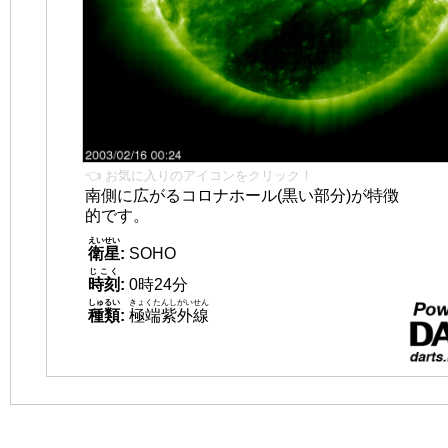
👈 お気に入りのアイコンをクリック！
南側に広がるコロナホール(黒い部分)が特徴
的です。
えいせい
衛星
:
SOHO
じこく
時刻
:
0時24分
しゅるい
きょくたんしがいせん
種類
:
極端紫外線