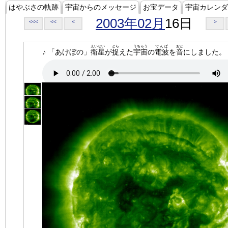
はやぶさの軌跡
宇宙からのメッセージ
お宝データ
宇宙カレンダ
2003年02月
16日
<<<
<<
<
>
えいせい
とら
うちゅう
でんぱ
おと
♪ 「あけぼの」
衛星
が
捉
えた
宇宙
の
電波
を
音
にしました。