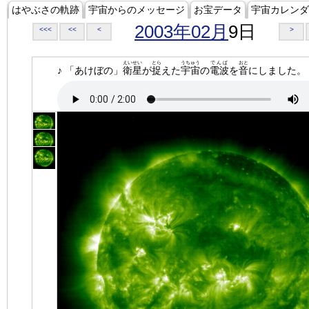
はやぶさの軌跡
宇宙からのメッセージ
お宝データ
宇宙カレンダ
2003年02月
9日
<<<
<<
<
>
えいせい
とら
うちゅう
でんぱ
おと
♪ 「あけぼの」
衛星
が
捉
えた
宇宙
の
電波
を
音
にしました。