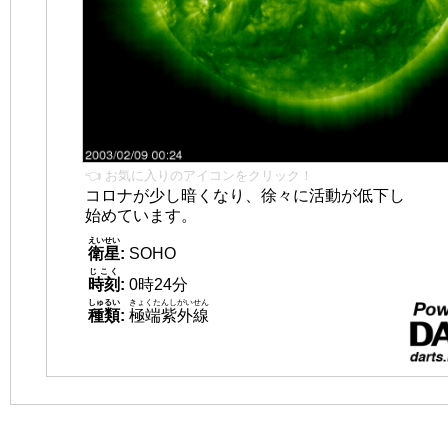
👈 お気に入りのアイコンをクリック！
コロナが少し暗くなり、徐々に活動が低下し
始めています。
えいせい
衛星
:
SOHO
じこく
時刻
:
0時24分
しゅるい
きょくたんしがいせん
種類
:
極端紫外線