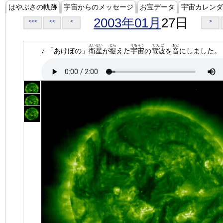
はやぶさの軌跡
宇宙からのメッセージ
お宝データ
宇宙カレンダ
2003年01月
27日
<<<
<<
<
>
えいせい
とら
うちゅう
でんぱ
おと
♪ 「あけぼの」
衛星
が
捉
えた
宇宙
の
電波
を
音
にしました。