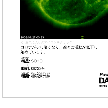
👈 お気に入りのアイコンをクリック！
コロナが少し暗くなり、徐々に活動が低下し
始めています。
えいせい
衛星
:
SOHO
じこく
時刻
:
0時33分
しゅるい
きょくたんしがいせん
種類
:
極端紫外線