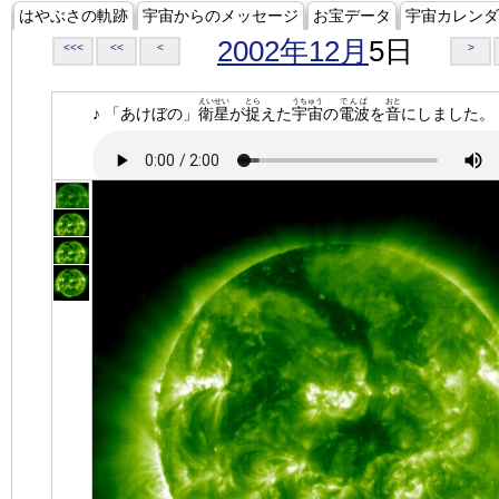
はやぶさの軌跡
宇宙からのメッセージ
お宝データ
宇宙カレンダ
2002年12月
5日
<<<
<<
<
>
えいせい
とら
うちゅう
でんぱ
おと
♪ 「あけぼの」
衛星
が
捉
えた
宇宙
の
電波
を
音
にしました。