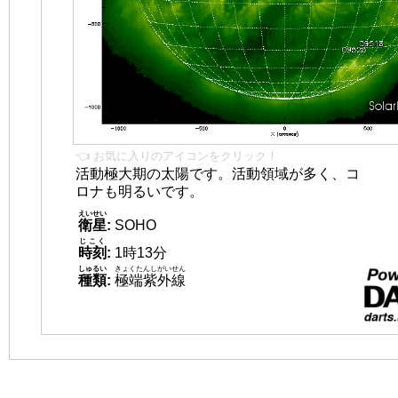
👈 お気に入りのアイコンをクリック！
活動極大期の太陽です。活動領域が多く、コ
ロナも明るいです。
えいせい
衛星
:
SOHO
じこく
時刻
:
1時13分
しゅるい
きょくたんしがいせん
種類
:
極端紫外線