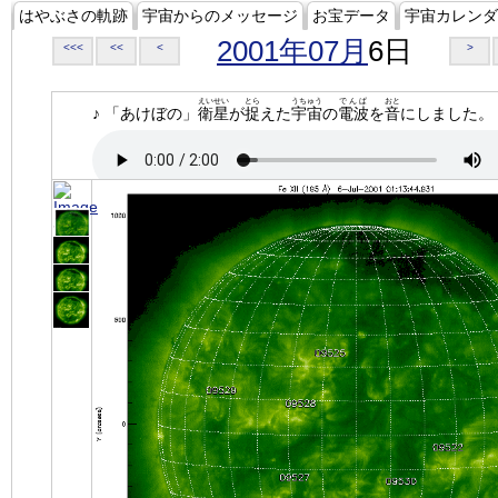
はやぶさの軌跡
宇宙からのメッセージ
お宝データ
宇宙カレンダ
2001年07月
6日
<<<
<<
<
>
えいせい
とら
うちゅう
でんぱ
おと
♪ 「あけぼの」
衛星
が
捉
えた
宇宙
の
電波
を
音
にしました。