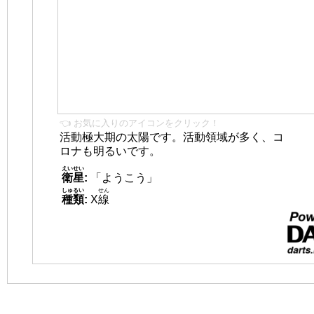
👈 お気に入りのアイコンをクリック！
活動極大期の太陽です。活動領域が多く、コ
ロナも明るいです。
えいせい
衛星
:
「ようこう」
しゅるい
せん
種類
:
X
線