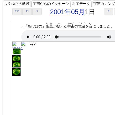
はやぶさの軌跡
宇宙からのメッセージ
お宝データ
宇宙カレンダ
2001年05月
1日
<<<
<<
<
>
えいせい
とら
うちゅう
でんぱ
おと
♪ 「あけぼの」
衛星
が
捉
えた
宇宙
の
電波
を
音
にしました。