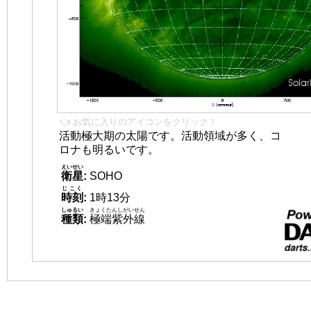
👈 お気に入りのアイコンをクリック！
活動極大期の太陽です。活動領域が多く、コ
ロナも明るいです。
えいせい
衛星
:
SOHO
じこく
時刻
:
1時13分
しゅるい
きょくたんしがいせん
種類
:
極端紫外線