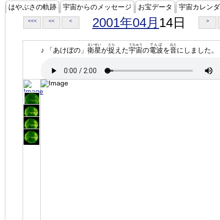
はやぶさの軌跡
宇宙からのメッセージ
お宝データ
宇宙カレンダ
2001年04月
14日
<<<
<<
<
>
えいせい
とら
うちゅう
でんぱ
おと
♪ 「あけぼの」
衛星
が
捉
えた
宇宙
の
電波
を
音
にしました。