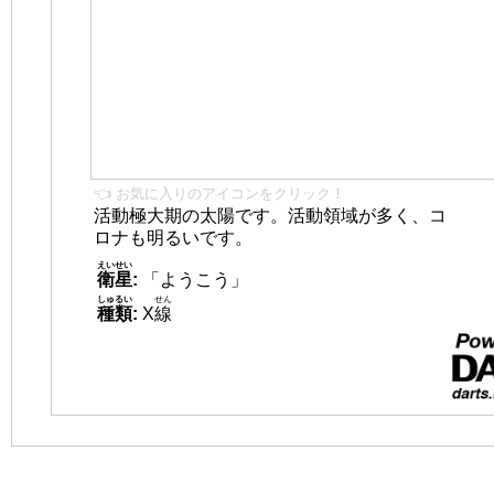
👈 お気に入りのアイコンをクリック！
活動極大期の太陽です。活動領域が多く、コ
ロナも明るいです。
えいせい
衛星
:
「ようこう」
しゅるい
せん
種類
:
X
線