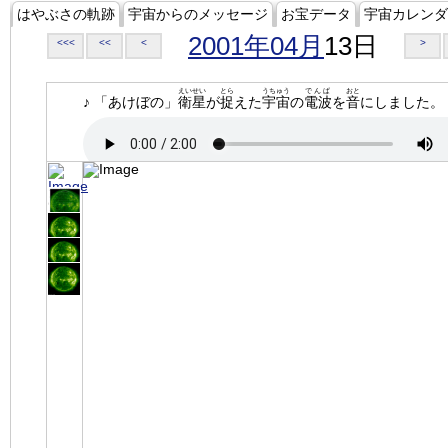
はやぶさの軌跡
宇宙からのメッセージ
お宝データ
宇宙カレンダ
2001年04月
13日
<<<
<<
<
>
えいせい
とら
うちゅう
でんぱ
おと
♪ 「あけぼの」
衛星
が
捉
えた
宇宙
の
電波
を
音
にしました。