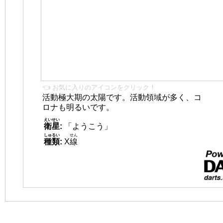
👈 お気に入りのアイコンをクリック！
活動極大期の太陽です。活動領域が多く、コ
ロナも明るいです。
えいせい
衛星
:
「ようこう」
しゅるい
せん
種類
:
X
線