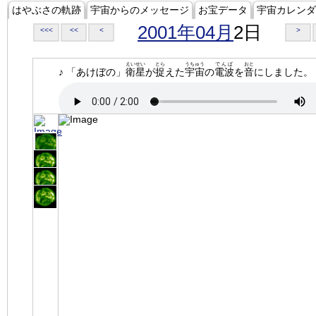
はやぶさの軌跡
宇宙からのメッセージ
お宝データ
宇宙カレンダ
2001年04月
2日
<<<
<<
<
>
えいせい
とら
うちゅう
でんぱ
おと
♪ 「あけぼの」
衛星
が
捉
えた
宇宙
の
電波
を
音
にしました。