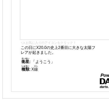
👈 お気に入りのアイコンをクリック！
この日にX20.0の史上2番目に大きな太陽フ
レアが起きました。
えいせい
衛星
:
「ようこう」
しゅるい
せん
種類
:
X
線