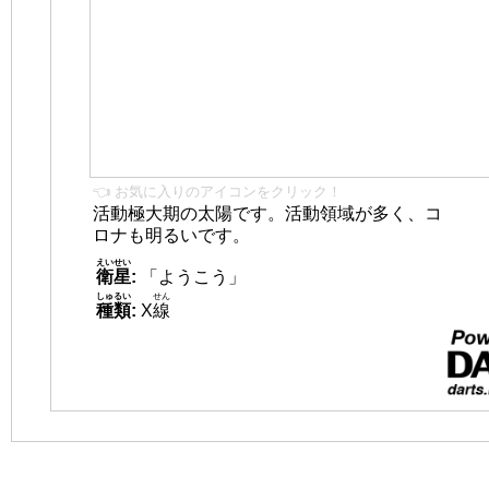
👈 お気に入りのアイコンをクリック！
活動極大期の太陽です。活動領域が多く、コ
ロナも明るいです。
えいせい
衛星
:
「ようこう」
しゅるい
せん
種類
:
X
線