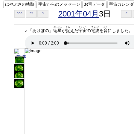
はやぶさの軌跡
宇宙からのメッセージ
お宝データ
宇宙カレンダ
2001年04月
3日
<<<
<<
<
>
えいせい
とら
うちゅう
でんぱ
おと
♪ 「あけぼの」
衛星
が
捉
えた
宇宙
の
電波
を
音
にしました。