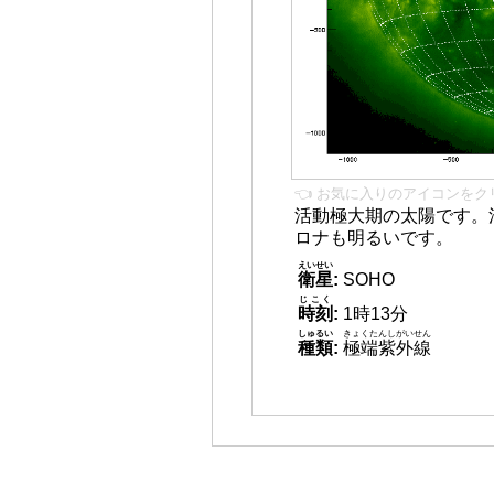
👈 お気に入りのアイコンをク
活動極大期の太陽です。
ロナも明るいです。
えいせい
衛星
:
SOHO
じこく
時刻
:
1時13分
しゅるい
きょくたんしがいせん
種類
:
極端紫外線