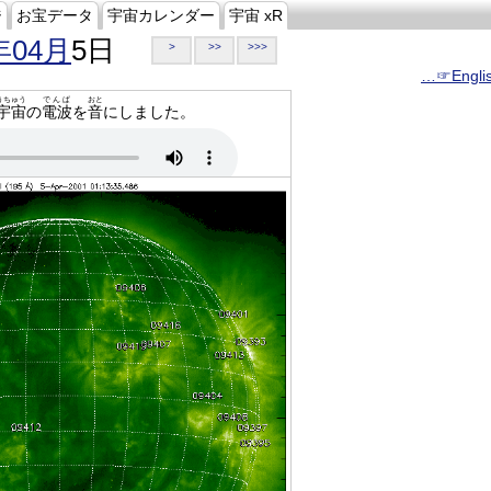
ジ
お宝データ
宇宙カレンダー
宇宙 xR
年04月
5日
>
>>
>>>
…☞Engli
うちゅう
でんぱ
おと
宇宙
の
電波
を
音
にしました。