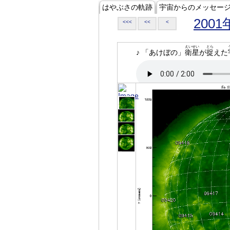
はやぶさの軌跡
宇宙からのメッセー
2001
<<<
<<
<
えいせい
とら
♪ 「あけぼの」
衛星
が
捉
えた