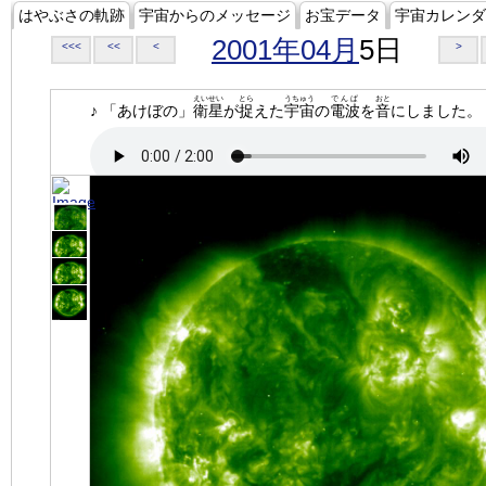
はやぶさの軌跡
宇宙からのメッセージ
お宝データ
宇宙カレンダ
2001年04月
5日
<<<
<<
<
>
えいせい
とら
うちゅう
でんぱ
おと
♪ 「あけぼの」
衛星
が
捉
えた
宇宙
の
電波
を
音
にしました。