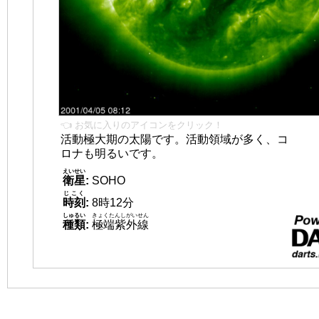
👈 お気に入りのアイコンをクリック！
活動極大期の太陽です。活動領域が多く、コ
ロナも明るいです。
えいせい
衛星
:
SOHO
じこく
時刻
:
8時12分
しゅるい
きょくたんしがいせん
種類
:
極端紫外線