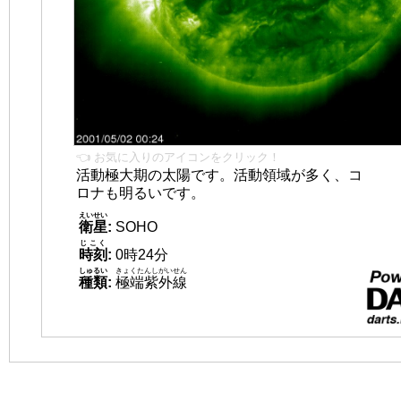
👈 お気に入りのアイコンをクリック！
活動極大期の太陽です。活動領域が多く、コ
ロナも明るいです。
えいせい
衛星
:
SOHO
じこく
時刻
:
0時24分
しゅるい
きょくたんしがいせん
種類
:
極端紫外線