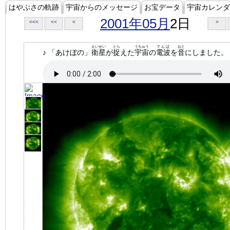
はやぶさの軌跡
宇宙からのメッセージ
お宝データ
宇宙カレンダ
2001年05月
2日
<<<
<<
<
>
えいせい
とら
うちゅう
でんぱ
おと
♪ 「あけぼの」
衛星
が
捉
えた
宇宙
の
電波
を
音
にしました。