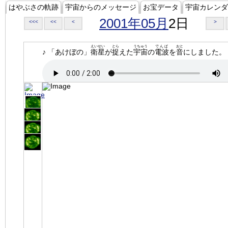
はやぶさの軌跡
宇宙からのメッセージ
お宝データ
宇宙カレンダ
2001年05月
2日
<<<
<<
<
>
えいせい
とら
うちゅう
でんぱ
おと
♪ 「あけぼの」
衛星
が
捉
えた
宇宙
の
電波
を
音
にしました。