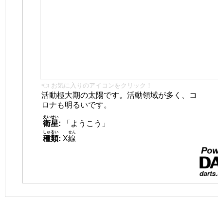
👈 お気に入りのアイコンをクリック！
活動極大期の太陽です。活動領域が多く、コ
ロナも明るいです。
えいせい
衛星
:
「ようこう」
しゅるい
せん
種類
:
X
線