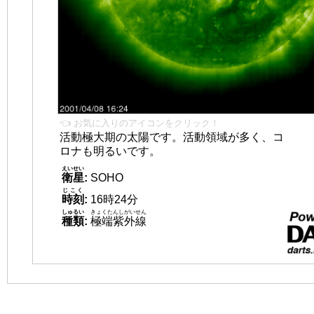
👈 お気に入りのアイコンをクリック！
活動極大期の太陽です。活動領域が多く、コ
ロナも明るいです。
えいせい
衛星
:
SOHO
じこく
時刻
:
16時24分
しゅるい
きょくたんしがいせん
種類
:
極端紫外線