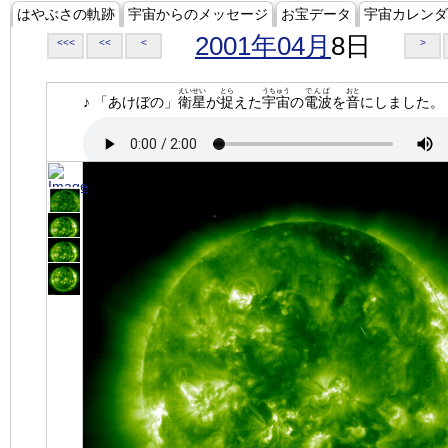
はやぶさの軌跡
宇宙からのメッセージ
お宝データ
宇宙カレンダ
2001年04月
8日
<<<
<<
<
>
えいせい
とら
うちゅう
でんぱ
おと
♪ 「あけぼの」
衛星
が
捉
えた
宇宙
の
電波
を
音
にしました。