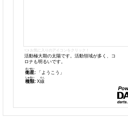
👈 お気に入りのアイコンをクリック！
活動極大期の太陽です。活動領域が多く、コ
ロナも明るいです。
えいせい
衛星
:
「ようこう」
しゅるい
せん
種類
:
X
線