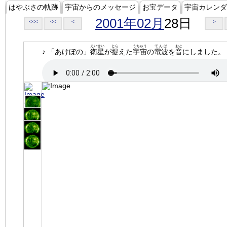
はやぶさの軌跡
宇宙からのメッセージ
お宝データ
宇宙カレンダ
2001年02月
28日
<<<
<<
<
>
えいせい
とら
うちゅう
でんぱ
おと
♪ 「あけぼの」
衛星
が
捉
えた
宇宙
の
電波
を
音
にしました。