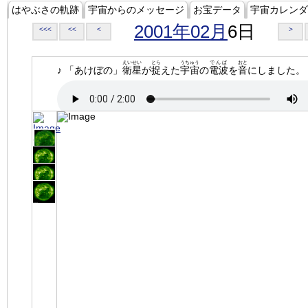
はやぶさの軌跡
宇宙からのメッセージ
お宝データ
宇宙カレンダ
2001年02月
6日
<<<
<<
<
>
えいせい
とら
うちゅう
でんぱ
おと
♪ 「あけぼの」
衛星
が
捉
えた
宇宙
の
電波
を
音
にしました。