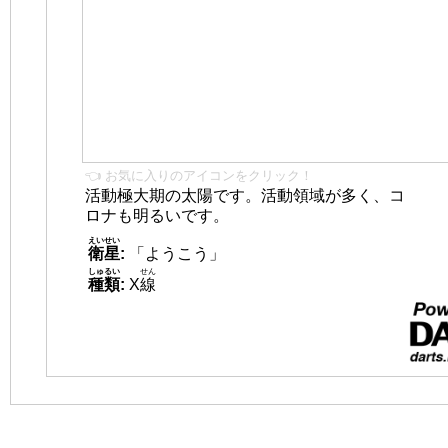
👈 お気に入りのアイコンをクリック！
活動極大期の太陽です。活動領域が多く、コ
ロナも明るいです。
えいせい
衛星
:
「ようこう」
しゅるい
せん
種類
:
X
線