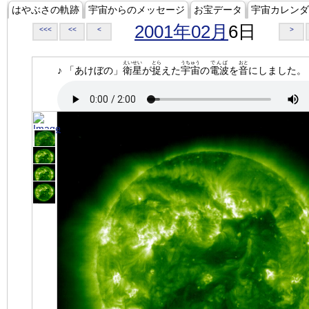
はやぶさの軌跡
宇宙からのメッセージ
お宝データ
宇宙カレンダ
2001年02月
6日
<<<
<<
<
>
えいせい
とら
うちゅう
でんぱ
おと
♪ 「あけぼの」
衛星
が
捉
えた
宇宙
の
電波
を
音
にしました。