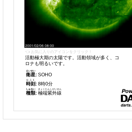
👈 お気に入りのアイコンをクリック！
活動極大期の太陽です。活動領域が多く、コ
ロナも明るいです。
えいせい
衛星
:
SOHO
じこく
時刻
:
8時0分
しゅるい
きょくたんしがいせん
種類
:
極端紫外線