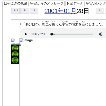
はやぶさの軌跡
宇宙からのメッセージ
お宝データ
宇宙カレンダ
2001年01月
28日
<<<
<<
<
>
えいせい
とら
うちゅう
でんぱ
おと
♪ 「あけぼの」
衛星
が
捉
えた
宇宙
の
電波
を
音
にしました。