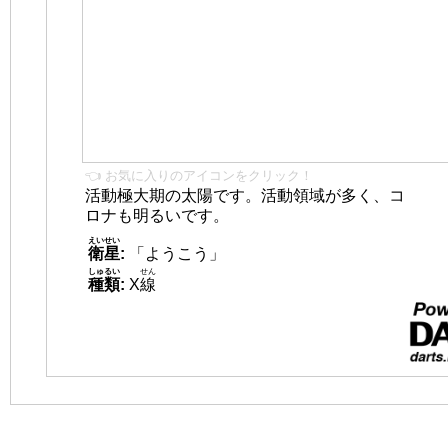
👈 お気に入りのアイコンをクリック！
活動極大期の太陽です。活動領域が多く、コ
ロナも明るいです。
えいせい
衛星
:
「ようこう」
しゅるい
せん
種類
:
X
線