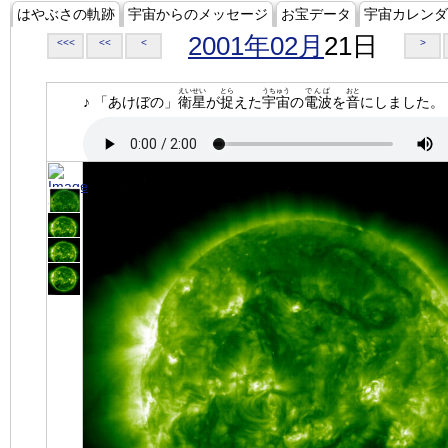
はやぶさの軌跡
宇宙からのメッセージ
お宝データ
宇宙カレンダ
2001年02月
21日
<<<
<<
<
>
えいせい
とら
うちゅう
でんぱ
おと
♪ 「あけぼの」
衛星
が
捉
えた
宇宙
の
電波
を
音
にしました。