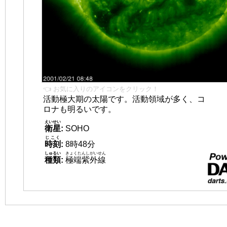
👈 お気に入りのアイコンをクリック！
活動極大期の太陽です。活動領域が多く、コ
ロナも明るいです。
えいせい
衛星
:
SOHO
じこく
時刻
:
8時48分
しゅるい
きょくたんしがいせん
種類
:
極端紫外線