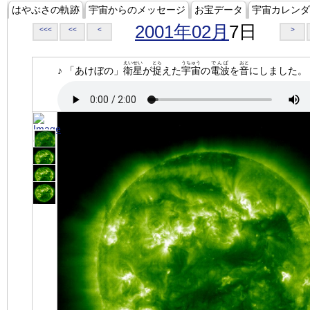
はやぶさの軌跡
宇宙からのメッセージ
お宝データ
宇宙カレンダ
2001年02月
7日
<<<
<<
<
>
えいせい
とら
うちゅう
でんぱ
おと
♪ 「あけぼの」
衛星
が
捉
えた
宇宙
の
電波
を
音
にしました。