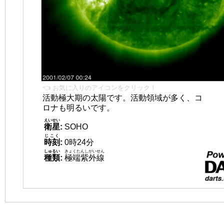
👈 お気に入りのアイコンをクリック！
活動極大期の太陽です。活動領域が多く、コ
ロナも明るいです。
えいせい
衛星
:
SOHO
じこく
時刻
:
0時24分
しゅるい
きょくたんしがいせん
種類
:
極端紫外線